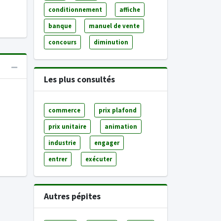
conditionnement
affiche
banque
manuel de vente
concours
diminution
Les plus consultés
commerce
prix plafond
prix unitaire
animation
industrie
engager
entrer
exécuter
Autres pépites