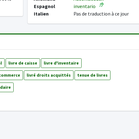
Espagnol
inventario
Italien
Pas de traduction à ce jour
l
livre de caisse
livre d'inventaire
e commerce
livré droits acquittés
tenue de livres
idaire