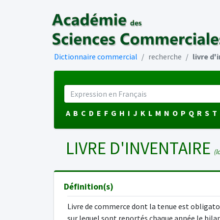
Dictionnaire commercial
recherche
livre d'
A
B
C
D
E
F
G
H
I
J
K
L
M
N
O
P
Q
R
S
T
LIVRE D'INVENTAIRE
(l
Définition(s)
Livre de commerce dont la tenue est obligato
sur lequel sont reportés chaque année le bilan