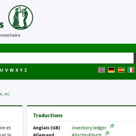
inventaire
U
V
W
X
Y
Z
oc. m.)
Traductions
ire et
Anglais (GB)
inventory ledger
 et le
Allemand
Abschlußbuch