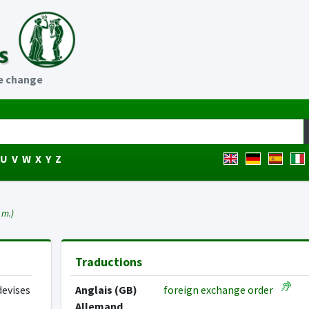
e change
U
V
W
X
Y
Z
 m.)
Traductions
devises
Anglais (GB)
foreign exchange order
Allemand