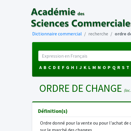
Dictionnaire commercial
recherche
ordre d
A
B
C
D
E
F
G
H
I
J
K
L
M
N
O
P
Q
R
S
T
ORDRE DE CHANGE
(loc.
Définition(s)
Ordre donné pour la vente ou pour l'achat de 
sur le marché des changes.