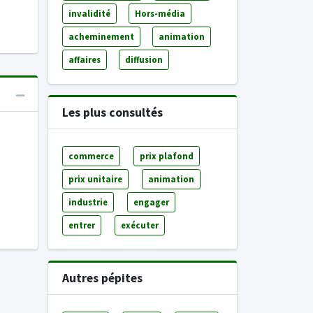
invalidité
Hors-média
acheminement
animation
affaires
diffusion
Les plus consultés
commerce
prix plafond
prix unitaire
animation
industrie
engager
entrer
exécuter
Autres pépites