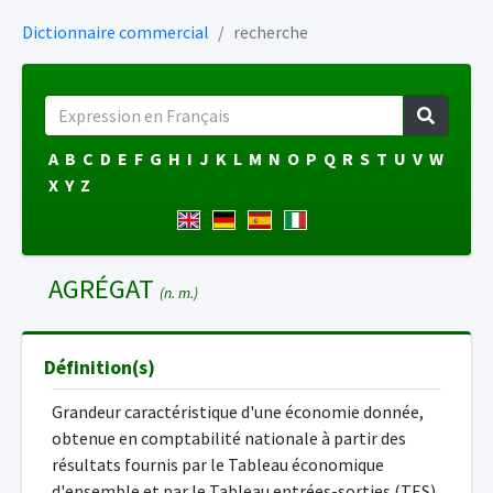
Dictionnaire commercial
recherche
A
B
C
D
E
F
G
H
I
J
K
L
M
N
O
P
Q
R
S
T
U
V
W
X
Y
Z
AGRÉGAT
(n. m.)
Définition(s)
Grandeur caractéristique d'une économie donnée,
obtenue en comptabilité nationale à partir des
résultats fournis par le Tableau économique
d'ensemble et par le Tableau entrées-sorties (TES).