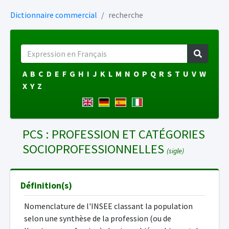
Dictionnaire commercial
recherche
A
B
C
D
E
F
G
H
I
J
K
L
M
N
O
P
Q
R
S
T
U
V
W
X
Y
Z
PCS : PROFESSION ET CATÉGORIES
SOCIOPROFESSIONNELLES
(sigle)
Définition(s)
Nomenclature de l'INSEE classant la population
selon une synthèse de la profession (ou de