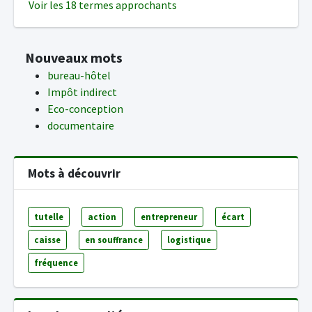
Voir les 18 termes approchants
Nouveaux mots
bureau-hôtel
Impôt indirect
Eco-conception
documentaire
Mots à découvrir
tutelle
action
entrepreneur
écart
caisse
en souffrance
logistique
fréquence