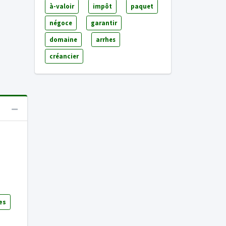
à-valoir
impôt
paquet
négoce
garantir
domaine
arrhes
créancier
es