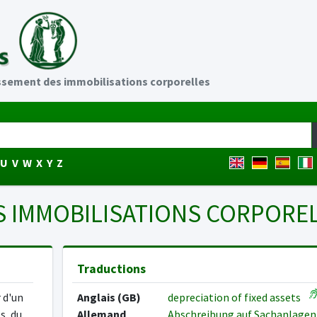
sement des immobilisations corporelles
U
V
W
X
Y
Z
 IMMOBILISATIONS CORPORE
Traductions
 d'un
Anglais (GB)
depreciation of fixed assets
s, du
Allemand
Abschreibung auf Sachanlage