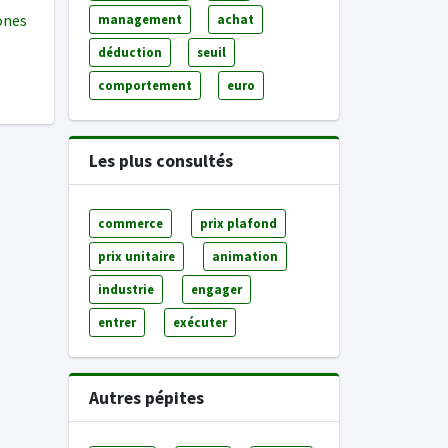
ones
management
achat
déduction
seuil
comportement
euro
Les plus consultés
commerce
prix plafond
prix unitaire
animation
industrie
engager
entrer
exécuter
Autres pépites