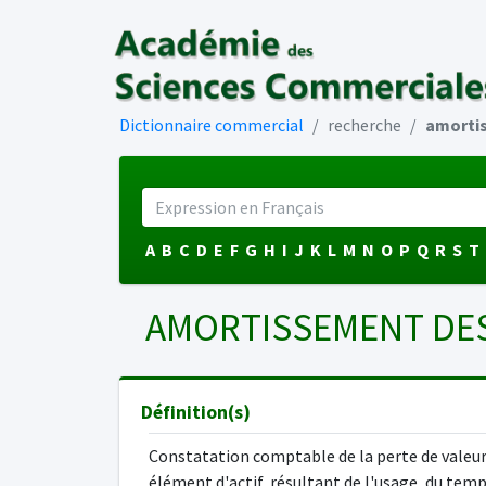
Dictionnaire commercial
recherche
amortis
A
B
C
D
E
F
G
H
I
J
K
L
M
N
O
P
Q
R
S
T
AMORTISSEMENT DES
Définition(s)
Constatation comptable de la perte de valeur
élément d'actif, résultant de l'usage, du temp