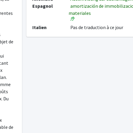
Espagnol
amortización de immobilizaci
érentes
materiales
Italien
Pas de traduction à ce jour
s
bjet de
ui
stant
ux
lan.
somme
oûts
x. Du
x
able de