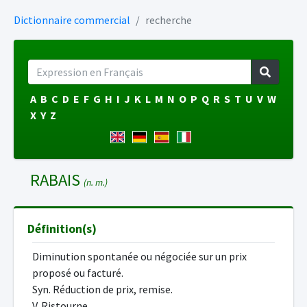
Dictionnaire commercial
recherche
A
B
C
D
E
F
G
H
I
J
K
L
M
N
O
P
Q
R
S
T
U
V
W
X
Y
Z
RABAIS
(n. m.)
Définition(s)
Diminution spontanée ou négociée sur un prix
proposé ou facturé.
Syn. Réduction de prix, remise.
V. Ristourne.