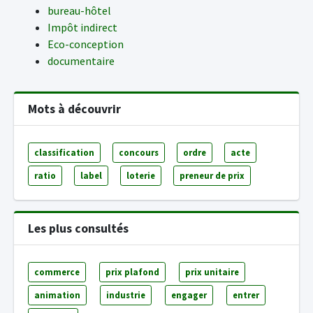
bureau-hôtel
Impôt indirect
Eco-conception
documentaire
Mots à découvrir
classification
concours
ordre
acte
ratio
label
loterie
preneur de prix
Les plus consultés
commerce
prix plafond
prix unitaire
animation
industrie
engager
entrer