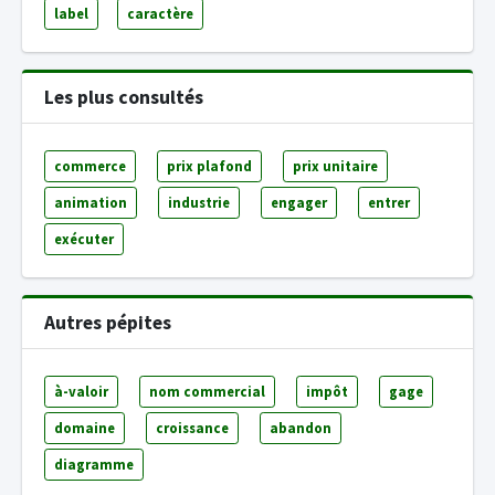
label
caractère
Les plus consultés
commerce
prix plafond
prix unitaire
animation
industrie
engager
entrer
exécuter
Autres pépites
à-valoir
nom commercial
impôt
gage
domaine
croissance
abandon
diagramme