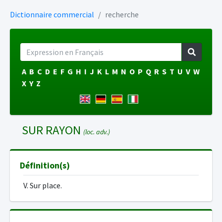
Dictionnaire commercial
recherche
A
B
C
D
E
F
G
H
I
J
K
L
M
N
O
P
Q
R
S
T
U
V
W
X
Y
Z
SUR RAYON
(loc. adv.)
Définition(s)
V. Sur place.