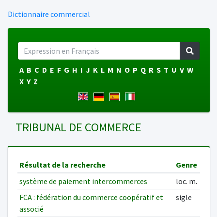
Dictionnaire commercial
A
B
C
D
E
F
G
H
I
J
K
L
M
N
O
P
Q
R
S
T
U
V
W
X
Y
Z
TRIBUNAL DE COMMERCE
Résultat de la recherche
Genre
système de paiement intercommerces
loc. m.
FCA : fédération du commerce coopératif et
sigle
associé