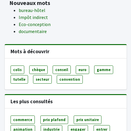
Nouveaux mots
bureau-hôtel
Impôt indirect
Eco-conception
documentaire
Mots à découvrir
colis
chèque
conseil
euro
gamme
tutelle
secteur
convention
Les plus consultés
commerce
prix plafond
prix unitaire
animation
industrie
engager
entrer