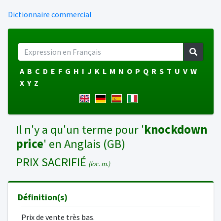
Dictionnaire commercial
A
B
C
D
E
F
G
H
I
J
K
L
M
N
O
P
Q
R
S
T
U
V
W
X
Y
Z
Il n'y a qu'un terme pour '
knockdown
price
' en Anglais (GB)
PRIX SACRIFIÉ
(loc. m.)
Définition(s)
Prix de vente très bas.