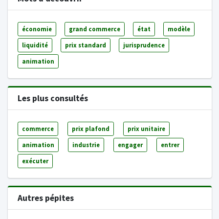
économie
grand commerce
état
modèle
liquidité
prix standard
jurisprudence
animation
Les plus consultés
commerce
prix plafond
prix unitaire
animation
industrie
engager
entrer
exécuter
Autres pépites