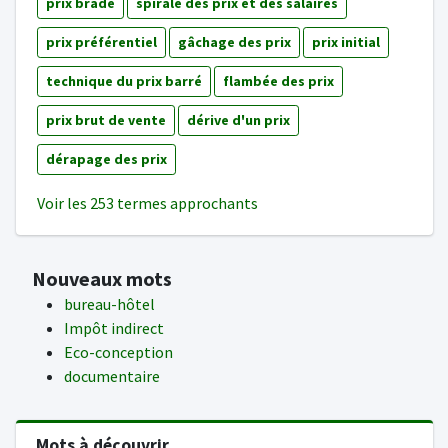
prix bradé
spirale des prix et des salaires
prix préférentiel
gâchage des prix
prix initial
technique du prix barré
flambée des prix
prix brut de vente
dérive d'un prix
dérapage des prix
Voir les 253 termes approchants
Nouveaux mots
bureau-hôtel
Impôt indirect
Eco-conception
documentaire
Mots à découvrir