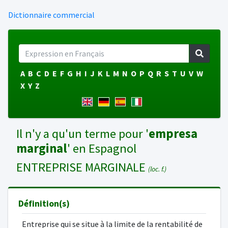
Dictionnaire commercial
A
B
C
D
E
F
G
H
I
J
K
L
M
N
O
P
Q
R
S
T
U
V
W
X
Y
Z
Il n'y a qu'un terme pour '
empresa
marginal
' en Espagnol
ENTREPRISE MARGINALE
(loc. f.)
Définition(s)
Entreprise qui se situe à la limite de la rentabilité de