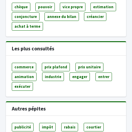
chèque
pouvoir
vice propre
estimation
conjoncture
annexe du bilan
créancier
achat à terme
Les plus consultés
commerce
prix plafond
prix unitaire
animation
industrie
engager
entrer
exécuter
Autres pépites
publicité
impôt
rabais
courtier