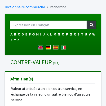
Dictionnaire commercial
recherche
A
B
C
D
E
F
G
H
I
J
K
L
M
N
O
P
Q
R
S
T
U
V
W
X
Y
Z
CONTRE-VALEUR
(n. f.)
Définition(s)
Valeur attribuée à un bien ou à un service, en
échange de la valeur d'un autre bien ou d'un autre
service.