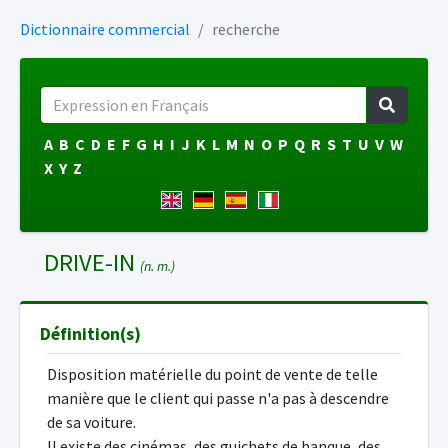
Dictionnaire commercial
recherche
A
B
C
D
E
F
G
H
I
J
K
L
M
N
O
P
Q
R
S
T
U
V
W
X
Y
Z
DRIVE-IN
(n. m.)
Définition(s)
Disposition matérielle du point de vente de telle
manière que le client qui passe n'a pas à descendre
de sa voiture.
Il existe des cinémas, des guichets de banque, des