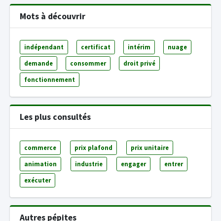
Mots à découvrir
indépendant
certificat
intérim
nuage
demande
consommer
droit privé
fonctionnement
Les plus consultés
commerce
prix plafond
prix unitaire
animation
industrie
engager
entrer
exécuter
Autres pépites