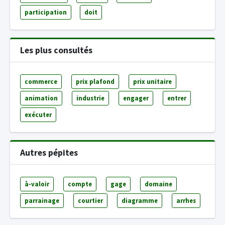
participation
doit
Les plus consultés
commerce
prix plafond
prix unitaire
animation
industrie
engager
entrer
exécuter
Autres pépites
à-valoir
compte
gage
domaine
parrainage
courtier
diagramme
arrhes