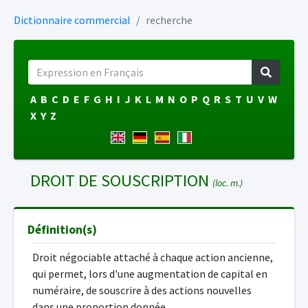
Dictionnaire commercial
recherche
A
B
C
D
E
F
G
H
I
J
K
L
M
N
O
P
Q
R
S
T
U
V
W
X
Y
Z
DROIT DE SOUSCRIPTION
(loc. m.)
Définition(s)
Droit négociable attaché à chaque action ancienne,
qui permet, lors d'une augmentation de capital en
numéraire, de souscrire à des actions nouvelles
dans une proportion donnée.