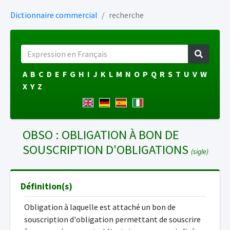
Dictionnaire commercial
recherche
A
B
C
D
E
F
G
H
I
J
K
L
M
N
O
P
Q
R
S
T
U
V
W
X
Y
Z
OBSO : OBLIGATION À BON DE
SOUSCRIPTION D'OBLIGATIONS
(sigle)
Définition(s)
Obligation à laquelle est attaché un bon de
souscription d'obligation permettant de souscrire