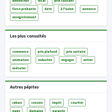
annonceur
local
prix coûtant
force probante
date
à l'usine
annonce
enregistrement
Les plus consultés
commerce
prix plafond
prix unitaire
animation
industrie
engager
entrer
exécuter
Autres pépites
rabais
cession
impôt
courtier
gage
domaine
garantir