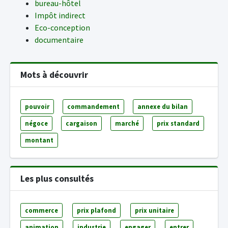
bureau-hôtel
Impôt indirect
Eco-conception
documentaire
Mots à découvrir
pouvoir
commandement
annexe du bilan
négoce
cargaison
marché
prix standard
montant
Les plus consultés
commerce
prix plafond
prix unitaire
animation
industrie
engager
entrer