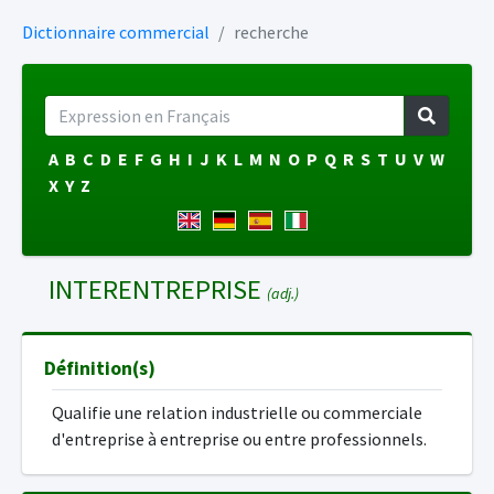
Dictionnaire commercial
recherche
A
B
C
D
E
F
G
H
I
J
K
L
M
N
O
P
Q
R
S
T
U
V
W
X
Y
Z
INTERENTREPRISE
(adj.)
Définition(s)
Qualifie une relation industrielle ou commerciale
d'entreprise à entreprise ou entre professionnels.