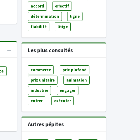
accord
effectif
détermination
ligne
fiabilité
litige
Les plus consultés
commerce
prix plafond
ce
prix unitaire
animation
industrie
engager
entrer
exécuter
Autres pépites