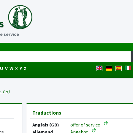
e service
U
V
W
X
Y
Z
. f. p.)
Traductions
Anglais (GB)
offer of service
ce.
Allemand
Angebot