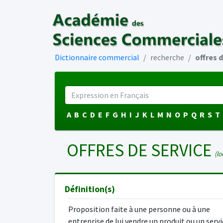
Dictionnaire commercial
recherche
offres d
A
B
C
D
E
F
G
H
I
J
K
L
M
N
O
P
Q
R
S
T
OFFRES DE SERVICE
(loc
Définition(s)
Proposition faite à une personne ou à une
entreprise de lui vendre un produit ou un servi