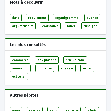
Mots à découvrir
date
écoulement
organigramme
avance
argumentaire
croissance
label
enseigne
Les plus consultés
commerce
prix plafond
prix unitaire
animation
industrie
engager
entrer
exécuter
Autres pépites
gage
cession
colis
courtier
dépôt