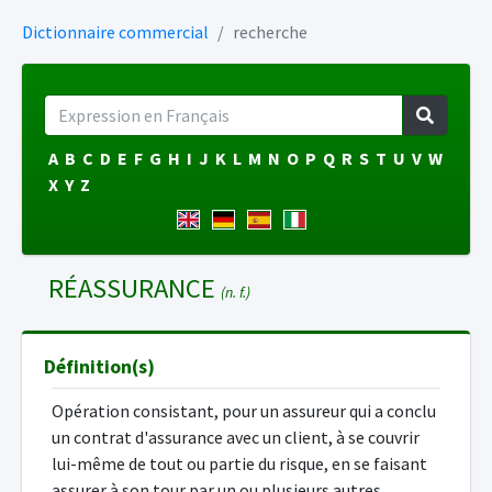
Dictionnaire commercial
recherche
A
B
C
D
E
F
G
H
I
J
K
L
M
N
O
P
Q
R
S
T
U
V
W
X
Y
Z
RÉASSURANCE
(n. f.)
Définition(s)
Opération consistant, pour un assureur qui a conclu
un contrat d'assurance avec un client, à se couvrir
lui-même de tout ou partie du risque, en se faisant
assurer à son tour par un ou plusieurs autres