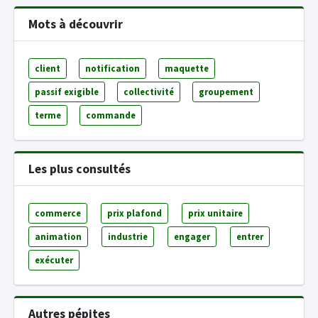
Mots à découvrir
client
notification
maquette
passif exigible
collectivité
groupement
terme
commande
Les plus consultés
commerce
prix plafond
prix unitaire
animation
industrie
engager
entrer
exécuter
Autres pépites