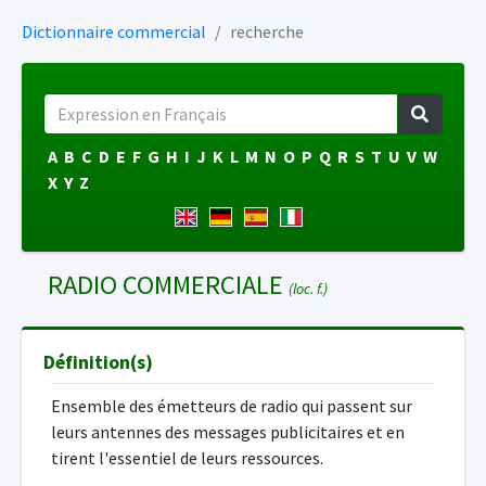
Dictionnaire commercial
recherche
A
B
C
D
E
F
G
H
I
J
K
L
M
N
O
P
Q
R
S
T
U
V
W
X
Y
Z
RADIO COMMERCIALE
(loc. f.)
Définition(s)
Ensemble des émetteurs de radio qui passent sur
leurs antennes des messages publicitaires et en
tirent l'essentiel de leurs ressources.