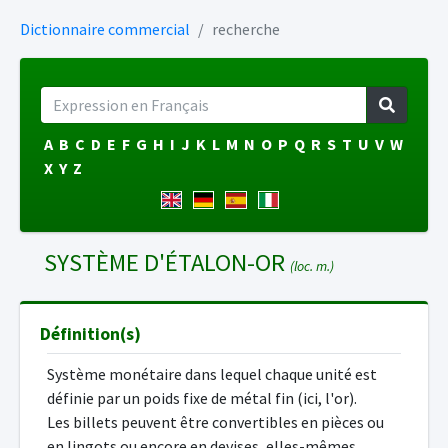
Dictionnaire commercial
recherche
A
B
C
D
E
F
G
H
I
J
K
L
M
N
O
P
Q
R
S
T
U
V
W
X
Y
Z
SYSTÈME D'ÉTALON-OR
(loc. m.)
Définition(s)
Système monétaire dans lequel chaque unité est
définie par un poids fixe de métal fin (ici, l'or).
Les billets peuvent être convertibles en pièces ou
en lingots ou encore en devises, elles-mêmes