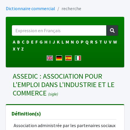
Dictionnaire commercial
recherche
A
B
C
D
E
F
G
H
I
J
K
L
M
N
O
P
Q
R
S
T
U
V
W
X
Y
Z
ASSEDIC : ASSOCIATION POUR
L'EMPLOI DANS L'INDUSTRIE ET LE
COMMERCE
(sigle)
Définition(s)
Association administrée par les partenaires sociaux