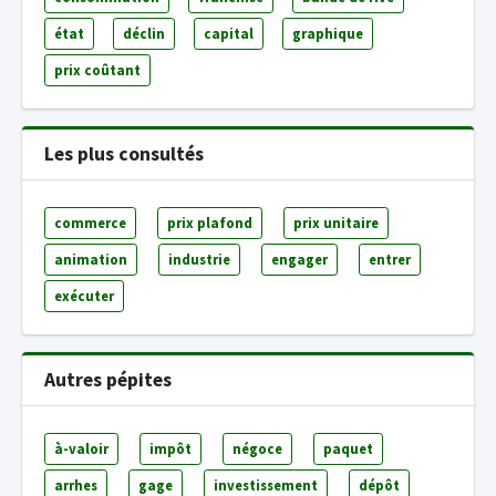
état
déclin
capital
graphique
prix coûtant
Les plus consultés
commerce
prix plafond
prix unitaire
animation
industrie
engager
entrer
exécuter
Autres pépites
à-valoir
impôt
négoce
paquet
arrhes
gage
investissement
dépôt