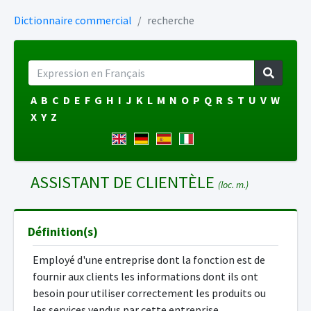
Dictionnaire commercial
recherche
A
B
C
D
E
F
G
H
I
J
K
L
M
N
O
P
Q
R
S
T
U
V
W
X
Y
Z
ASSISTANT DE CLIENTÈLE
(loc. m.)
Définition(s)
Employé d'une entreprise dont la fonction est de
fournir aux clients les informations dont ils ont
besoin pour utiliser correctement les produits ou
les services vendus par cette entreprise.