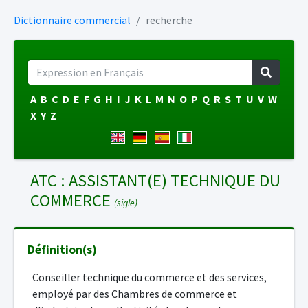
Dictionnaire commercial
recherche
A
B
C
D
E
F
G
H
I
J
K
L
M
N
O
P
Q
R
S
T
U
V
W
X
Y
Z
ATC : ASSISTANT(E) TECHNIQUE DU
COMMERCE
(sigle)
Définition(s)
Conseiller technique du commerce et des services,
employé par des Chambres de commerce et