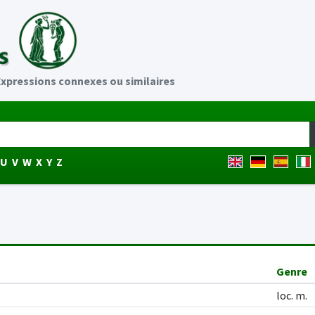
xpressions connexes ou similaires
U
V
W
X
Y
Z
Genre
loc. m.