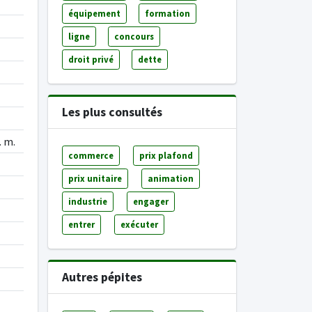
équipement
formation
ligne
concours
droit privé
dette
Les plus consultés
. m.
commerce
prix plafond
prix unitaire
animation
industrie
engager
entrer
exécuter
Autres pépites