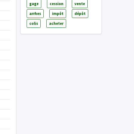
gage
cession
vente
arrhes
impôt
dépôt
colis
acheter