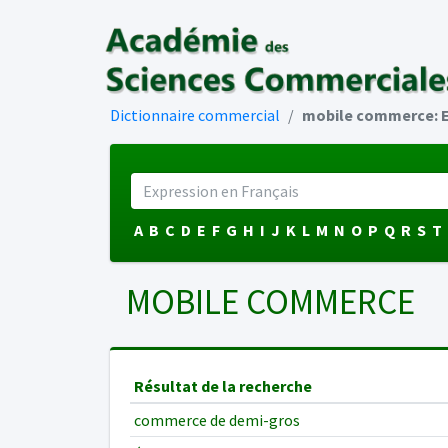
Dictionnaire commercial
mobile commerce: E
A
B
C
D
E
F
G
H
I
J
K
L
M
N
O
P
Q
R
S
T
MOBILE COMMERCE
Résultat de la recherche
commerce de demi-gros