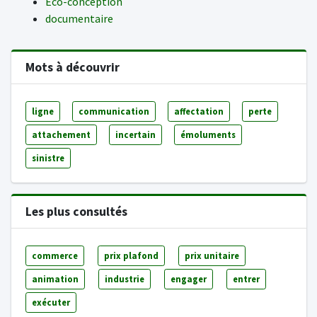
Eco-conception
documentaire
Mots à découvrir
ligne
communication
affectation
perte
attachement
incertain
émoluments
sinistre
Les plus consultés
commerce
prix plafond
prix unitaire
animation
industrie
engager
entrer
exécuter