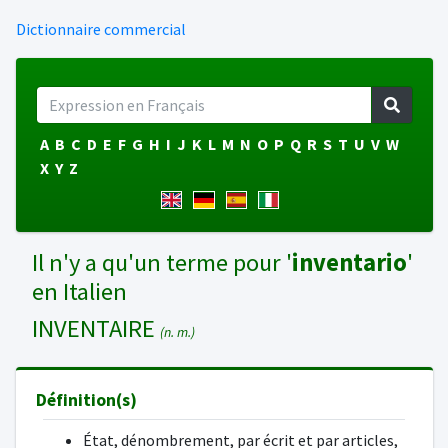
Dictionnaire commercial
A
B
C
D
E
F
G
H
I
J
K
L
M
N
O
P
Q
R
S
T
U
V
W
X
Y
Z
Il n'y a qu'un terme pour '
inventario
'
en Italien
INVENTAIRE
(n. m.)
Définition(s)
État, dénombrement, par écrit et par articles,