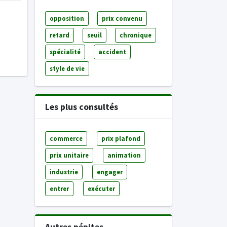
opposition
prix convenu
retard
seuil
chronique
spécialité
accident
style de vie
Les plus consultés
commerce
prix plafond
prix unitaire
animation
industrie
engager
entrer
exécuter