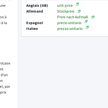
'une
Anglais (GB)
unit price
Allemand
Stückpreis
non à
Preis nach Aufmaß
 à la
Espagnol
precio unitario
Italien
prezzo unitario
nitaire
ont
 d'un
un
el, par
prix