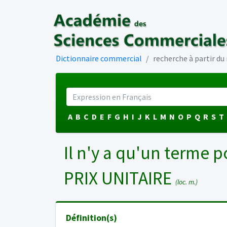
Dictionnaire commercial
recherche à partir d
A
B
C
D
E
F
G
H
I
J
K
L
M
N
O
P
Q
R
S
T
Il n'y a qu'un terme p
PRIX UNITAIRE
(loc. m.)
Définition(s)