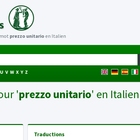
u mot
prezzo unitario
en Italien
U
V
W
X
Y
Z
our '
prezzo unitario
' en Italien
Traductions