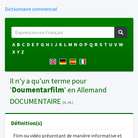
Dictionnaire commercial
A
B
C
D
E
F
G
H
I
J
K
L
M
N
O
P
Q
R
S
T
U
V
W
X
Y
Z
Il n'y a qu'un terme pour
'
Doumentarfilm
' en Allemand
DOCUMENTAIRE
(n. m.)
Définition(s)
Film ou vidéo présentant de manière informative et